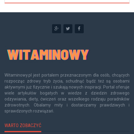
Witaminowy.pl jest portalem przeznaczonym dla osób, chcących
rozpocząc zdrowy tryb życia, schudnąć bądź też są osobami
aktywnymi już fizycznie i szukają nowych inspiracji. Portal oferuje
wiele artykułów bogatych w wiedze z dziedzin zdrowego
odzywiania, diety, ćwiczeń oraz wszelkiego rodzaju poradników
zdrowotnych. Obalamy mity i dostarczamy prawdziwych i
sprawdzonych rozwiązań.
WARTO ZOBACZYĆ