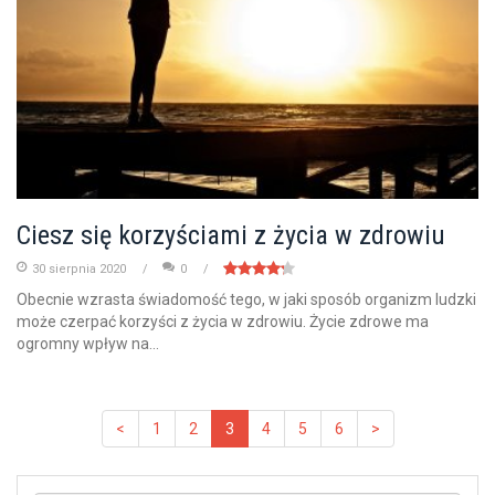
Ciesz się korzyściami z życia w zdrowiu
30 sierpnia 2020
0
Obecnie wzrasta świadomość tego, w jaki sposób organizm ludzki
może czerpać korzyści z życia w zdrowiu. Życie zdrowe ma
ogromny wpływ na...
<
1
2
3
4
5
6
>