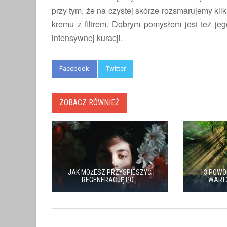
przy tym, że na czystej skórze rozsmarujemy ki
kremu z filtrem. Dobrym pomysłem jest też j
intensywnej kuracji.
Facebook
Twitter
ZOBACZ RÓWNIEŻ
JAK MOŻESZ PRZYSPIESZYĆ
13 POWO
REGENERACJĘ PO...
WARTO