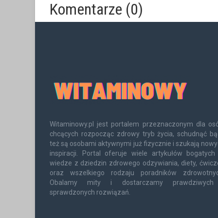
Komentarze (0)
Witaminowy.pl jest portalem przeznaczonym dla osó
chcących rozpocząc zdrowy tryb życia, schudnąć bą
też są osobami aktywnymi już fizycznie i szukają now
inspiracji. Portal oferuje wiele artykułów bogatyc
wiedze z dziedzin zdrowego odzywiania, diety, ćwic
oraz wszelkiego rodzaju poradników zdrowotnyc
Obalamy mity i dostarczamy prawdziwych
sprawdzonych rozwiązań.