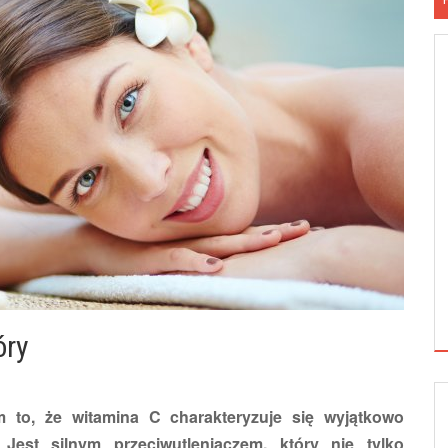
óry
 to, że witamina C charakteryzuje się wyjątkowo
est silnym przeciwutleniaczem, który nie tylko