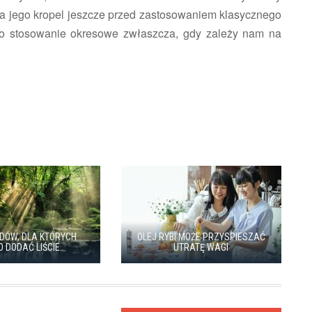
lka jego kropel jeszcze przed zastosowaniem klasycznego
ego stosowanie okresowe zwłaszcza, gdy zależy nam na
DÓW, DLA KTÓRYCH
OLEJ RYBI MOŻE PRZYSPIESZAĆ
 DODAĆ LIŚCIE...
UTRATĘ WAGI