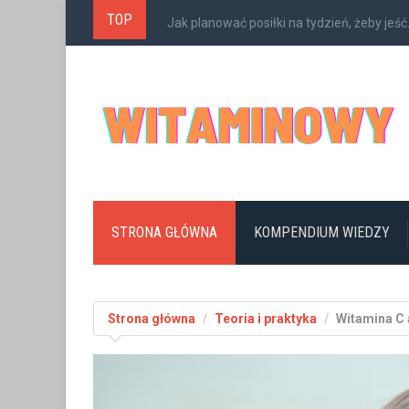
TOP
Jakie nowości w cateringu dietetycznym c
STRONA GŁÓWNA
KOMPENDIUM WIEDZY
Strona główna
Teoria i praktyka
Witamina C 