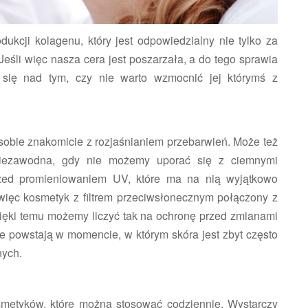
ukcji kolagenu, który jest odpowiedzialny nie tylko za
 Jeśli więc nasza cera jest poszarzała, a do tego sprawia
 się nad tym, czy nie warto wzmocnić jej którymś z
sobie znakomicie z rozjaśnianiem przebarwień. Może też
 niezawodna, gdy nie możemy uporać się z ciemnymi
przed promieniowaniem UV, które ma na nią wyjątkowo
 więc kosmetyk z filtrem przeciwsłonecznym połączony z
ięki temu możemy liczyć tak na ochronę przed zmianami
re powstają w momencie, w którym skóra jest zbyt często
nych.
smetyków, które można stosować codziennie. Wystarczy