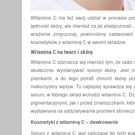
Witamina C ma też swój udział w procesie prod
jędrność skóry, ale również za jej elastyczność.
wrażenie zmęczonej, powinniśmy zastanowić
kosmetyków z witaminą C w swoim składzie.
Witamina C na twarz i skórę
Witamina C odznacza się również tym, że radzi 
skutecznie wyrównywać koloryt skóry. Jest
plamkami, a do tego potrafi chronić skórę 
niekorzystny wpływ. Tu najlepiej sprawdza się
serum, w którego skład wchodzi witamina C. Dz
pigmentacyjnymi, jak i przed zmarszczkami, któ
wystawiana na oddziaływanie promieni słonecz
Kosmetyki z witaminą C – dawkowanie
Serum z witaminą C jest zaliczane do tych ko