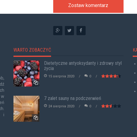
Zostaw komentarz
WARTO ZOBACZYĆ
K
Dietetyczne antyoksydanty i zdrowy styl
życia
15 sierpnia 2020
0
b,
dź
ych
h w
7 zalet sauny na podczerwień
zeń
24 sierpnia 2020
0
h.
 i