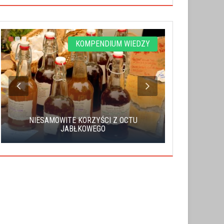
KOMPENDIUM WIEDZY
NIESAMOWITE KORZYŚCI Z OCTU
NAJLEPSZE P
JABŁKOWEGO