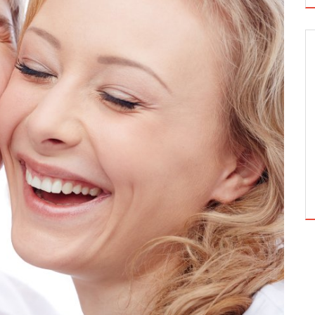
TEORIA I PRAKTYKA
WALENTYNKOWY SPECJAŁ: HISTORIA
ODCHUDZANIA...