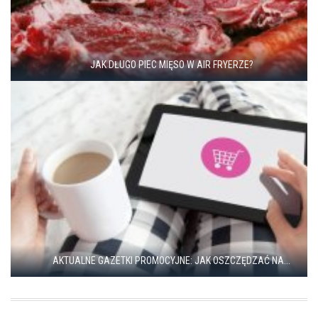
JAK DŁUGO PIEC MIĘSO W AIR FRYERZE?
AKTUALNE GAZETKI PROMOCYJNE: JAK OSZCZĘDZAĆ NA...