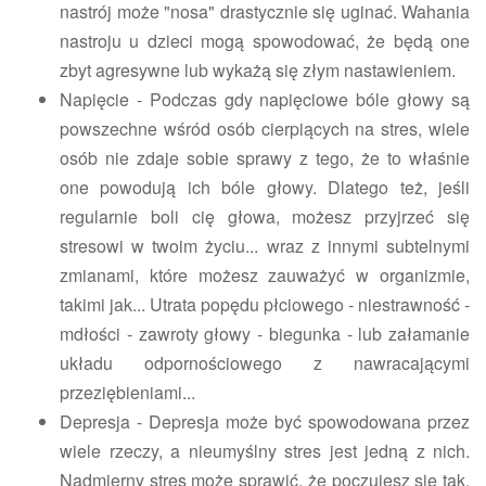
nastrój może "nosa" drastycznie się uginać. Wahania
nastroju u dzieci mogą spowodować, że będą one
zbyt agresywne lub wykażą się złym nastawieniem.
Napięcie - Podczas gdy napięciowe bóle głowy są
powszechne wśród osób cierpiących na stres, wiele
osób nie zdaje sobie sprawy z tego, że to właśnie
one powodują ich bóle głowy. Dlatego też, jeśli
regularnie boli cię głowa, możesz przyjrzeć się
stresowi w twoim życiu... wraz z innymi subtelnymi
zmianami, które możesz zauważyć w organizmie,
takimi jak... Utrata popędu płciowego - niestrawność -
mdłości - zawroty głowy - biegunka - lub załamanie
układu odpornościowego z nawracającymi
przeziębieniami...
Depresja - Depresja może być spowodowana przez
wiele rzeczy, a nieumyślny stres jest jedną z nich.
Nadmierny stres może sprawić, że poczujesz się tak,