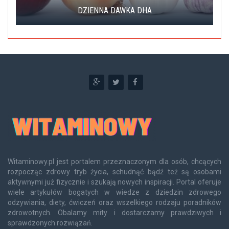
DZIENNA DAWKA DHA
Witaminowy.pl jest portalem przeznaczonym dla osób, chcących
rozpocząc zdrowy tryb życia, schudnąć bądź też są osobami
aktywnymi już fizycznie i szukają nowych inspiracji. Portal oferuje
wiele artykułów bogatych w wiedze z dziedzin zdrowego
odzywiania, diety, ćwiczeń oraz wszelkiego rodzaju poradników
zdrowotnych. Obalamy mity i dostarczamy prawdziwych i
sprawdzonych rozwiązań.