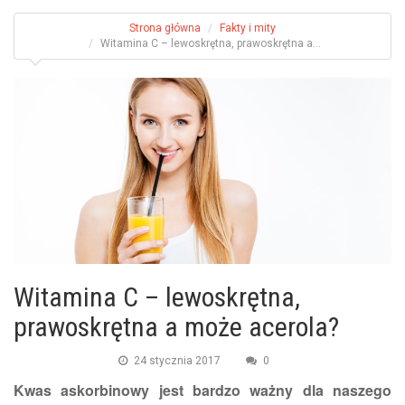
Strona główna
Fakty i mity
Witamina C – lewoskrętna, prawoskrętna a...
Witamina C – lewoskrętna,
prawoskrętna a może acerola?
24 stycznia 2017
0
Kwas askorbinowy jest bardzo ważny dla naszego