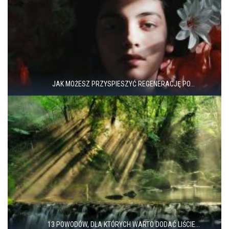
JAK MOŻESZ PRZYSPIESZYĆ REGENERACJĘ PO...
13 POWODÓW, DLA KTÓRYCH WARTO DODAĆ LIŚCIE...