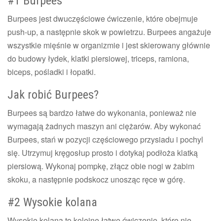
#1 Burpees
Burpees jest dwuczęściowe ćwiczenie, które obejmuje
push-up, a następnie skok w powietrzu. Burpees angażuje
wszystkie mięśnie w organizmie i jest skierowany głównie
do budowy łydek, klatki piersiowej, triceps, ramiona,
biceps, pośladki i łopatki.
Jak robić Burpees?
Burpees są bardzo łatwe do wykonania, ponieważ nie
wymagają żadnych maszyn ani ciężarów. Aby wykonać
Burpees, stań w pozycji częściowego przysiadu i pochyl
się. Utrzymuj kręgosłup prosto i dotykaj podłoża klatką
piersiową. Wykonaj pompkę, złącz obie nogi w żabim
skoku, a następnie podskocz unosząc ręce w górę.
#2 Wysokie kolana
Wysokie kolana to kolejne łatwe ćwiczenie, które nie