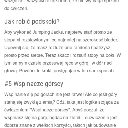
wszędzie - wszystko dzięki temu, że nie wymaga sprzętu
do ćwiczeń.
Jak robić podskoki?
Aby wykonać Jumping Jacks, najpierw stań prosto ze
stopami rozstawionymi co najmniej na szerokość bioder.
Upewnij się, że masz rozluźnione ramiona i patrzysz
prosto przed siebie. Teraz skacz i rozsuń stopy na boki. W
tym samym czasie przesuwaj ręce w górę i w dół nad
głową. Powtórz te kroki, postępując w ten sam sposób.
#5 Wspinacze górscy
Wspinanie się po górach nie jest łatwe! Ale co jeśli góry
staną się zwykłą ziemią? Cóż, taka jest logika stojąca za
ćwiczeniem "Wspinacze górscy". Abyś poczuł, że
wspinasz się na górę, będąc na ziemi. To ćwiczenie jest
dobrze znane z wielkich korzyści, takich jak budowanie