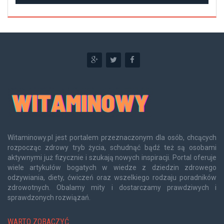
Witaminowy.pl jest portalem przeznaczonym dla osób, chcących
rozpocząc zdrowy tryb życia, schudnąć bądź też są osobami
aktywnymi już fizycznie i szukają nowych inspiracji. Portal oferuje
wiele artykułów bogatych w wiedze z dziedzin zdrowego
odzywiania, diety, ćwiczeń oraz wszelkiego rodzaju poradników
zdrowotnych. Obalamy mity i dostarczamy prawdziwych i
sprawdzonych rozwiązań.
WARTO ZOBACZYĆ